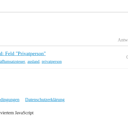
Antw
d: Feld "Privatperson"
aft
umsatzsteuer
,
ausland
,
privatperson
edingungen
Datenschutzerklärung
iviertem JavaScript